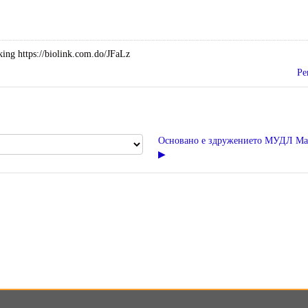
ing https://biolink.com.do/JFaLz
Pe
Основано е здружението МУДЛ Ма
▶︎