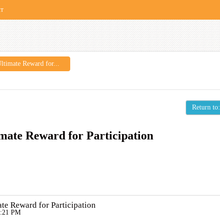
кт
ltimate Reward for...
Return to:
imate Reward for Participation
te Reward for Participation
2:21 PM