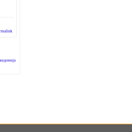
rmalink
кедонија