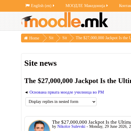
English ‎(en)‎
МООДЛЕ Македонија
Конта
Sit
Sit
The $27,000,000 Jackpot Is the U
Home
e
e
pag
ne
Site news
es
ws
The $27,000,000 Jackpot Is the Ult
Основана првата моодле училница во РМ
The $27,000,000 Jackpot Is the Ultima
by
Nikolce Sulevski
- Monday, 29 June 2026, 