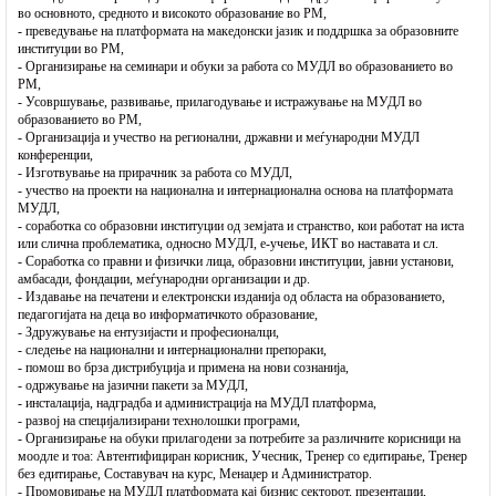
ј
во основното, средното и високото образование во РМ,
- преведување на платформата на македонски јазик и поддршка за образовните
т
институции во РМ,
о
- Организирање на семинари и обуки за работа со МУДЛ во образованието во
РМ,
т
- Усовршување, развивање, прилагодување и истражување на МУДЛ во
образованието во РМ,
- Организација и учество на регионални, државни и меѓународни МУДЛ
конференции,
- Изготвување на прирачник за работа со МУДЛ,
- учество на проекти на национална и интернационална основа на платформата
МУДЛ,
- соработка со образовни институции од земјата и странство, кои работат на иста
или слична проблематика, односно МУДЛ, е-учење, ИКТ во наставата и сл.
- Соработка со правни и физички лица, образовни институции, јавни установи,
амбасади, фондации, меѓународни организации и др.
- Издавање на печатени и електронски изданија од областа на образованието,
педагогијата на деца во информатичкото образование,
- Здружување на ентузијасти и професионалци,
- следење на национални и интернационални препораки,
- помош во брза дистрибуција и примена на нови сознанија,
- одржување на јазични пакети за МУДЛ,
- инсталација, надградба и администрација на МУДЛ платформа,
- развој на специјализирани технолошки програми,
- Организирање на обуки прилагодени за потребите за различните корисници на
моодле и тоа: Автентифициран корисник, Учесник, Тренер со едитирање, Тренер
без едитирање, Составувач на курс, Менаџер и Администратор.
- Промовирање на МУДЛ платформата кај бизнис секторот, презентации,