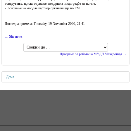
воведување, прилагодување, поддршка и надградба на истата.
- Основање на моодле партнер организација во РМ.
Последна промена: Thursday, 19 November 2020, 21:41
← Site news
Скокни
до
Програма за работа на МУДЛ Mакедонија →
...
Дома