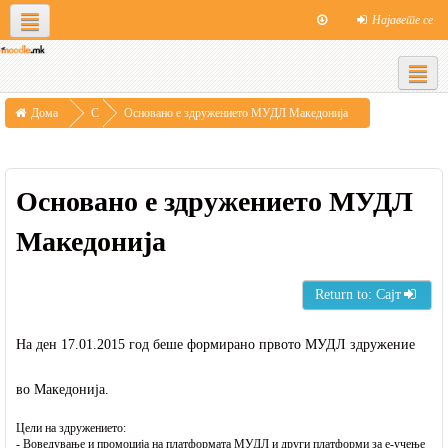
Најавете се
Social networks
Македонски ‎(mk)‎
МООДЛЕ Македонија
Контакт
Дома
С
Основано е здружението МУДЛ Македонија
т
р
Основано е здружението МУДЛ
а
н
Македонија
и
ц
Return to: Сајт
и
н
На ден 17.01.2015 год беше формирано првото МУДЛ здружение
а
во Mакедонија.
с
а
Цели на здружението:
- Воведување и промоција на платформата МУДЛ и други платформи за е-учење