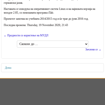
германски јазик.
Наставата се изведува на оперативниот систем Linux и на најновата верзија на
моодле 2.85, со помошната програма iTalc.
Проектот започна во учебната 2014/2015 год и ќе трае до јуни 2016 год.
Последна промена: Thursday, 19 November 2020, 21:43
← Предности со користење на МУДЛ
Скокни
до
Зачлени се →
...
Дома