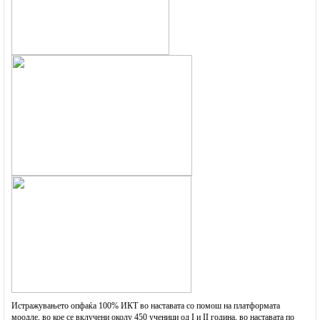
ј
т
о
т
Истражувањето опфаќа 100% ИКТ во наставата со помош на платформата
моодле, во кое се вклучени околу 450 ученици од I и II година, во наставата по