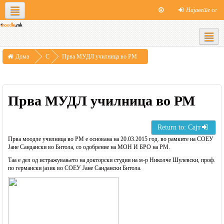
Најавете се
Social networks
Македонски ‎(mk)‎
МООДЛЕ Македонија
Контакт
Дома
С
Прва МУДЛ училница во РМ
т
р
Прва МУДЛ училница во РМ
а
н
и
Return to: Сајт
Прва моодле училница во РМ е основана на 20.03.2015 год. во рамките на СОЕУ
ц
Јане Сандански во Битола, со одобрение на МОН И БРО на РМ.
и
Таа е дел од истражувањето на докторски студии на м-р Николче Шулевски, проф.
по германски јазик во СОЕУ Јане Сандански Битола.
н
а
с
а